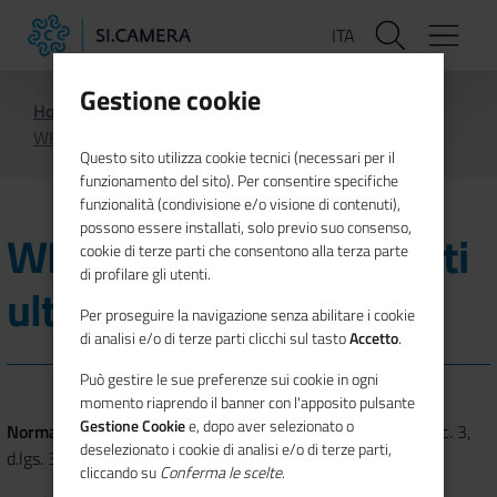
Salta
ITA
al
contenuto
principale
Gestione cookie
Home
Società trasparente
Altri contenuti
WHISTLEBLOWING e Dati ulteriori
Questo sito utilizza cookie tecnici (necessari per il
funzionamento del sito). Per consentire specifiche
funzionalità (condivisione e/o visione di contenuti),
possono essere installati, solo previo suo consenso,
WHISTLEBLOWING e Dati
cookie di terze parti che consentono alla terza parte
di profilare gli utenti.
ulteriori
Per proseguire la navigazione senza abilitare i cookie
di analisi e/o di terze parti clicchi sul tasto
Accetto
.
Può gestire le sue preferenze sui cookie in ogni
momento riaprendo il banner con l'apposito pulsante
Gestione Cookie
e, dopo aver selezionato o
Normativa relativa all'obbligo di pubblicazione
: art. 7-bis, c. 3,
deselezionato i cookie di analisi e/o di terze parti,
d.lgs. 33/2013; art. 1, c. 9, lett. f), l. 190/2012
cliccando su
Conferma le scelte
.