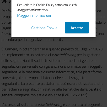
WHISTLEBLOWING
Per vedere la Cookie Policy completa, clicchi
Maggiori Informazioni.
Per favorire il contrasto di episodi di corruzione, SiCamera ha da
Maggiori informazioni
tempo previsto, nel proprio “
Modello di Organizzazione Gestione e
Controllo ex D.Lgs. 231/01
” e nelle “Misure integrative al Modello
Gestione Cookie
Accetto
Organizzativo ex D.Lgs. 231/01 in tema di prevenzione della
Corruzione - Piano triennale di prevenzione della corruzione”, una
procedura per la segnalazione di illeciti.
Si.Camera, in ottemperanza a quanto previsto dal Dlgs 24/2023
ha implementato un sistema di
whistleblowing
per la gestione
delle segnalazioni. Il suddetto sistema permette di gestire le
segnalazioni pervenute con garanzia di anonimato per i soggetti
segnalanti e la massima sicurezza informatica; tale piattaforma
consente, al contempo, di interloquire con il soggetto
segnalante.
La presente piattaforma può essere utilizzata anche
per reclami e segnalazioni relative alle tematiche della
parità di
genere
, comprese molestie e violenze (PdR 125:2022).
L’accesso al sistema di
whistleblowing
è consentito al seguente