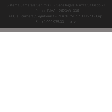
Sistema Camerale Servizi s.r.l. - Sede legale: Piazza Sallustio 21
- Roma | P.IVA: 12620491006
PEC: si_camera@legalmail.it - REA di RM: n. 1388573 - Cap.
Soc.: 4.009.935,00 euro i.v.