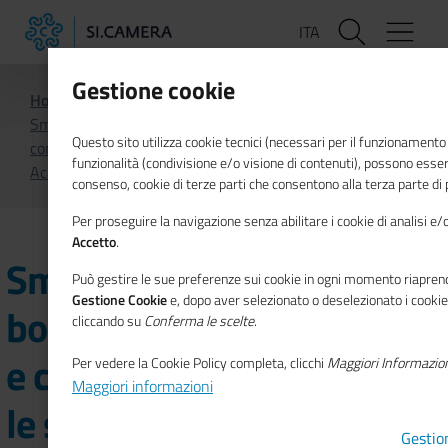
Salta
ITA
al
contenuto
principale
Gestione cookie
Home
Notizie
Smash or Pass: torna il bootcamp sull’educazione e
Questo sito utilizza cookie tecnici (necessari per il funzionamento 
competenze digitali per le scuole superiori e le ITS
funzionalità (condivisione e/o visione di contenuti), possono essere
Academy
consenso, cookie di terze parti che consentono alla terza parte di pr
Per proseguire la navigazione senza abilitare i cookie di analisi e/o 
Accetto
.
Smash or Pass: torna il
Può gestire le sue preferenze sui cookie in ogni momento riaprend
Gestione Cookie
e, dopo aver selezionato o deselezionato i cookie d
bootcamp sull’educazione
cliccando su
Conferma le scelte
.
e competenze digitali per
Per vedere la Cookie Policy completa, clicchi
Maggiori Informazion
Maggiori informazioni
le scuole superiori e le ITS
Gestio