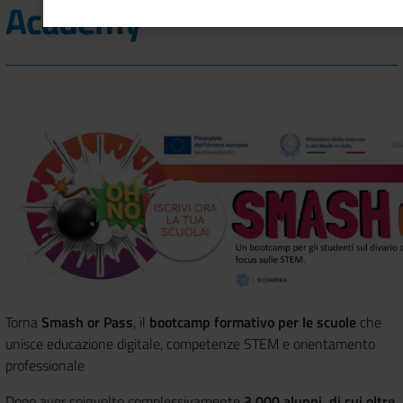
Academy
Torna
Smash or Pass
, il
bootcamp formativo per le scuole
che
unisce educazione digitale, competenze STEM e orientamento
professionale
Dopo aver coinvolto complessivamente
3.000 alunni
, di cui
oltre