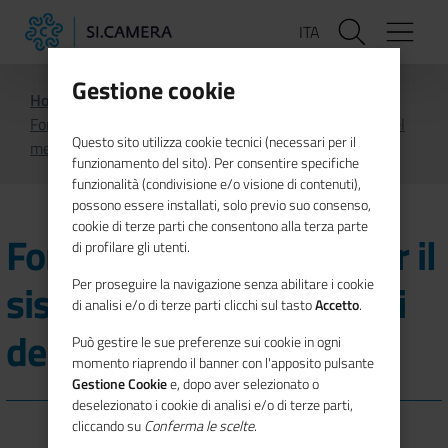
Salta
ITA
al
contenuto
principale
Gestione cookie
Home
Notizie
Formazione continua per il sistema camerale: i corsi del
Questo sito utilizza cookie tecnici (necessari per il
mese
funzionamento del sito). Per consentire specifiche
funzionalità (condivisione e/o visione di contenuti),
possono essere installati, solo previo suo consenso,
cookie di terze parti che consentono alla terza parte
Formazione continua per il
di profilare gli utenti.
sistema camerale: i corsi
Per proseguire la navigazione senza abilitare i cookie
di analisi e/o di terze parti clicchi sul tasto
Accetto
.
del mese
Può gestire le sue preferenze sui cookie in ogni
momento riaprendo il banner con l'apposito pulsante
Gestione Cookie
e, dopo aver selezionato o
deselezionato i cookie di analisi e/o di terze parti,
cliccando su
Conferma le scelte
.