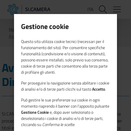
Salta
ITA
al
contenuto
principale
Gestione cookie
Home
Avvisi e bandi
Archivio
Avviso 126.2018 - Direttore operativo
Questo sito utilizza cookie tecnici (necessari per il
funzionamento del sito). Per consentire specifiche
funzionalità (condivisione e/o visione di contenuti),
possono essere installati, solo previo suo consenso,
Avviso 126.2018 -
cookie di terze parti che consentono alla terza parte
di profilare gli utenti.
Direttore operativo
Per proseguire la navigazione senza abilitare i cookie
di analisi e/o di terze parti clicchi sul tasto
Accetto
.
Può gestire le sue preferenze sui cookie in ogni
momento riaprendo il banner con l'apposito pulsante
Gestione Cookie
e, dopo aver selezionato o
SI.CAMERA - Sistema Camerale Servizi - intende avviare una
deselezionato i cookie di analisi e/o di terze parti,
procedura di selezione, mediante valutazione comparativa, per
cliccando su
Conferma le scelte
.
titoli e colloquio, per il conferimento di un incarico - di elevata