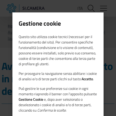
Salta
ITA
al
contenuto
principale
Gestione cookie
Home
Avvisi e bandi
Archivio
Avviso 128.2018 - Esperto in materia di consulenza del
Questo sito utilizza cookie tecnici (necessari per il
lavoro
funzionamento del sito). Per consentire specifiche
funzionalità (condivisione e/o visione di contenuti),
possono essere installati, solo previo suo consenso,
cookie di terze parti che consentono alla terza parte
Avviso 128.2018 - Esperto
di profilare gli utenti.
in materia di consulenza
Per proseguire la navigazione senza abilitare i cookie
di analisi e/o di terze parti clicchi sul tasto
Accetto
.
del lavoro
Può gestire le sue preferenze sui cookie in ogni
momento riaprendo il banner con l'apposito pulsante
Gestione Cookie
e, dopo aver selezionato o
deselezionato i cookie di analisi e/o di terze parti,
cliccando su
Conferma le scelte
.