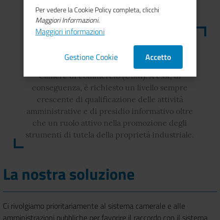
Per vedere la Cookie Policy completa, clicchi
Maggiori Informazioni.
Maggiori informazioni
Nella crescita della competitività dei territori e
per l'innovazione delle PMI è fondamentale il
Gestione Cookie
Accetto
supporto degli Uffici Brevetti e Marchi delle
Camere di commercio (UBM). A essi, di
conseguenza, è richiesto un livello sempre
crescente di qualificazione delle attività
amministrative e di presidio informativo oltre
che un ruolo attivo nella promozione degli
strumenti di tutela della proprietà industriale.
La nostra soluzione
Ci rivolgiamo prioritariamente al sistema camerale e alle
amministrazioni pubbliche per favorire il raccordo con il sistema