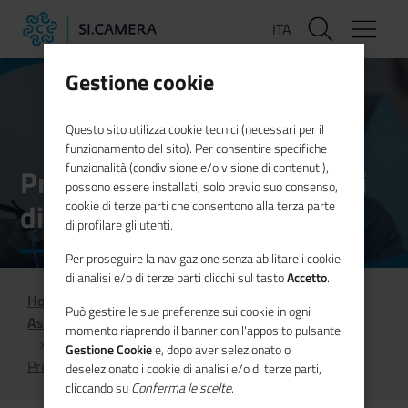
Salta
ITA
al
contenuto
principale
Gestione cookie
Questo sito utilizza cookie tecnici (necessari per il
funzionamento del sito). Per consentire specifiche
funzionalità (condivisione e/o visione di contenuti),
Proprietà industriale e Aiuti
possono essere installati, solo previo suo consenso,
di Stato
cookie di terze parti che consentono alla terza parte
di profilare gli utenti.
Per proseguire la navigazione senza abilitare i cookie
di analisi e/o di terze parti clicchi sul tasto
Accetto
.
Home
Aree di competenza
Può gestire le sue preferenze sui cookie in ogni
Assistenza tecnica per la Pubblica Amministrazione
momento riaprendo il banner con l'apposito pulsante
Gestione Cookie
e, dopo aver selezionato o
Proprietà industriale e Aiuti di Stato
deselezionato i cookie di analisi e/o di terze parti,
cliccando su
Conferma le scelte
.