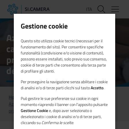
Salta
ITA
al
contenuto
principale
Gestione cookie
Azione di supporto alla rete
Questo sito utilizza cookie tecnici (necessari per il
camerale sui temi della
funzionamento del sito). Per consentire specifiche
funzionalità (condivisione e/o visione di contenuti),
proprietà industriale e
possono essere installati, solo previo suo consenso,
cookie di terze parti che consentono alla terza parte
dell’anticontraffazione
di profilare gli utenti.
Per proseguire la navigazione senza abilitare i cookie
di analisi e/o di terze parti clicchi sul tasto
Accetto
.
Home
Progetti
Può gestire le sue preferenze sui cookie in ogni
Azione di supporto alla rete camerale sui temi della
momento riaprendo il banner con l'apposito pulsante
proprietà industriale e dell’anticontraffazione
Gestione Cookie
e, dopo aver selezionato o
deselezionato i cookie di analisi e/o di terze parti,
cliccando su
Conferma le scelte
.