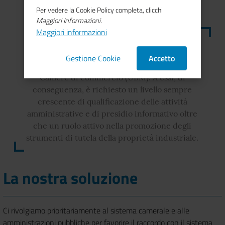
Per vedere la Cookie Policy completa, clicchi
Maggiori Informazioni.
Maggiori informazioni
Nella crescita della competitività dei territori e
per l'innovazione delle PMI è fondamentale il
Gestione Cookie
Accetto
supporto degli Uffici Brevetti e Marchi delle
Camere di commercio (UBM). A essi, di
conseguenza, è richiesto un livello sempre
crescente di qualificazione delle attività
amministrative e di presidio informativo oltre
che un ruolo attivo nella promozione degli
strumenti di tutela della proprietà industriale.
La nostra soluzione
Ci rivolgiamo prioritariamente al sistema camerale e alle
amministrazioni pubbliche per favorire il raccordo con il sistema