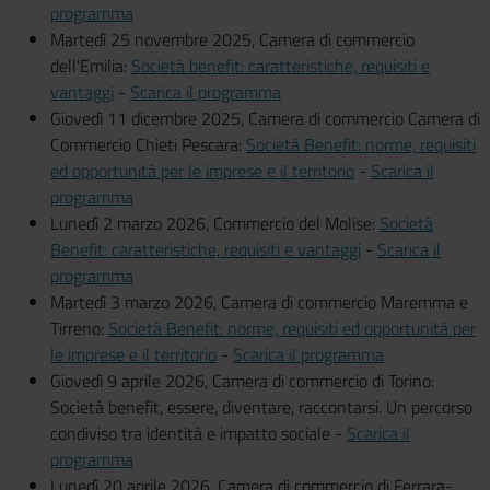
programma
Martedì 25 novembre 2025, Camera di commercio
dell'Emilia:
Società benefit: caratteristiche, requisiti e
vantaggi
-
Scarica il programma
Giovedì 11 dicembre 2025, Camera di commercio Camera di
Commercio Chieti Pescara:
Società Benefit: norme, requisiti
ed opportunità per le imprese e il territorio
-
Scarica il
programma
Lunedì 2 marzo 2026, Commercio del Molise:
Società
Benefit: caratteristiche, requisiti e vantaggi
-
Scarica il
programma
Martedì 3 marzo 2026, Camera di commercio Maremma e
Tirreno:
Società Benefit: norme, requisiti ed opportunità per
le imprese e il territorio
-
Scarica il programma
Giovedì 9 aprile 2026, Camera di commercio di Torino:
Società benefit, essere, diventare, raccontarsi. Un percorso
condiviso tra identità e impatto sociale -
Scarica il
programma
Lunedì 20 aprile 2026, Camera di commercio di Ferrara-