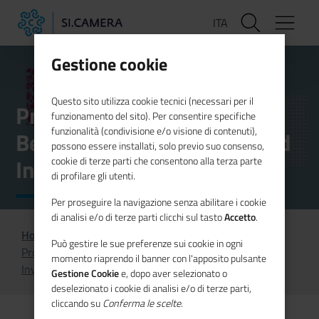
Salta
ITA
al
contenuto
principale
Gestione cookie
Questo sito utilizza cookie tecnici (necessari per il
Promozione delle Società
funzionamento del sito). Per consentire specifiche
funzionalità (condivisione e/o visione di contenuti),
Benefit, supporto tecnico ad
possono essere installati, solo previo suo consenso,
Invitalia
cookie di terze parti che consentono alla terza parte
di profilare gli utenti.
Per proseguire la navigazione senza abilitare i cookie
di analisi e/o di terze parti clicchi sul tasto
Accetto
.
Home
Progetti
Può gestire le sue preferenze sui cookie in ogni
Promozione delle Società Benefit, supporto tecnico ad
momento riaprendo il banner con l'apposito pulsante
Invitalia
Gestione Cookie
e, dopo aver selezionato o
deselezionato i cookie di analisi e/o di terze parti,
cliccando su
Conferma le scelte
.