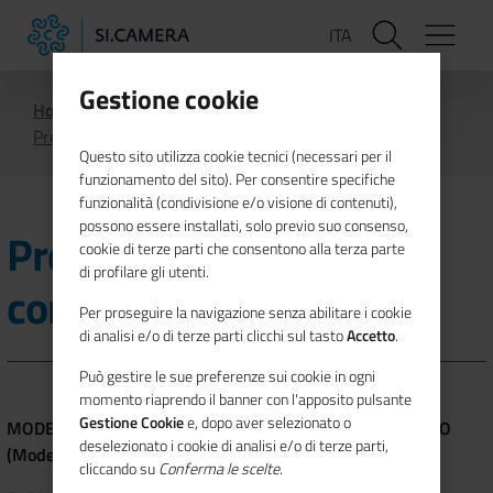
Salta
ITA
al
contenuto
principale
Gestione cookie
Home
Società trasparente
Altri contenuti
Prevenzione della corruzione
Questo sito utilizza cookie tecnici (necessari per il
funzionamento del sito). Per consentire specifiche
funzionalità (condivisione e/o visione di contenuti),
possono essere installati, solo previo suo consenso,
Prevenzione della
cookie di terze parti che consentono alla terza parte
di profilare gli utenti.
corruzione
Per proseguire la navigazione senza abilitare i cookie
di analisi e/o di terze parti clicchi sul tasto
Accetto
.
Può gestire le sue preferenze sui cookie in ogni
momento riaprendo il banner con l'apposito pulsante
Gestione Cookie
e, dopo aver selezionato o
MODELLO DI ORGANIZZAZIONE, GESTIONE E CONTROLLO
deselezionato i cookie di analisi e/o di terze parti,
(Modello 231 o MOG) ex d.lgs. n. 231/2001
cliccando su
Conferma le scelte
.